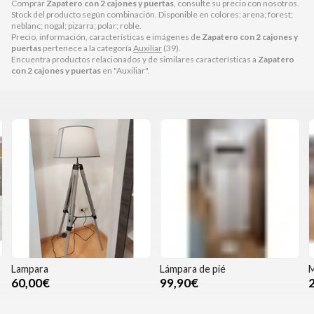
Comprar
Zapatero con 2 cajones y puertas
, consulte su precio con nosotros.
Stock del producto según combinación. Disponible en colores: arena; forest;
neblanc; nogal; pizarra; polar; roble.
Precio, información, características e imágenes de
Zapatero con 2 cajones y
puertas
pertenece a la categoría
Auxiliar
(39).
Encuentra productos relacionados y de similares características a
Zapatero
con 2 cajones y puertas
en "Auxiliar".
Lampara
Lámpara de pié
M
60,00€
99,90€