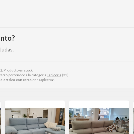
ento?
dudas.
€
). Producto en stock.
carro
pertenece a la categoría
Tapicería
(32).
 electrico con carro
en "Tapicería".