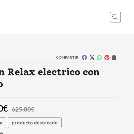
Buscar
COMPARTIR:
on Relax electrico con
o
0
€
625,00
€
ta
producto destacado