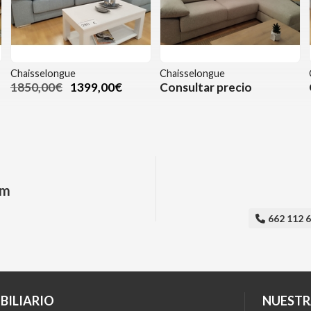
Chaisselongue
Chaisselongue
1850,00€
1399,00€
Consultar precio
am
662 112 
BILIARIO
NUESTR