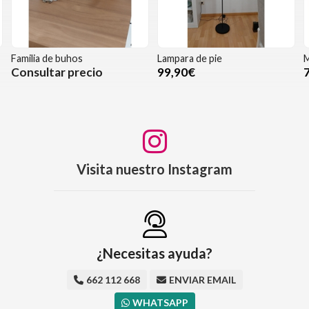
Familia de buhos
Lampara de pie
M
Consultar precio
99,90€
Visita nuestro Instagram
¿Necesitas ayuda?
662 112 668
ENVIAR EMAIL
WHATSAPP