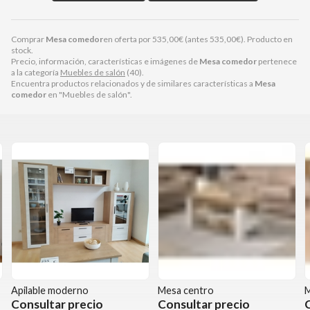
Comprar
Mesa comedor
en oferta por
535,00
€
(antes
535,00
€
). Producto en
stock.
Precio, información, características e imágenes de
Mesa comedor
pertenece
a la categoría
Muebles de salón
(40).
Encuentra productos relacionados y de similares características a
Mesa
comedor
en "Muebles de salón".
Apilable moderno
Mesa centro
M
Consultar precio
Consultar precio