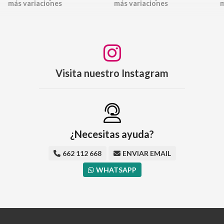
más variaciones
más variaciones
m
Visita nuestro Instagram
¿Necesitas ayuda?
662 112 668
ENVIAR EMAIL
WHATSAPP