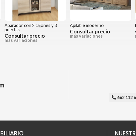
Aparador con 2 cajones y 3
Apilable moderno
puertas
Consultar precio
Consultar precio
más variaciones
más variaciones
am
662 112 
BILIARIO
NUESTR