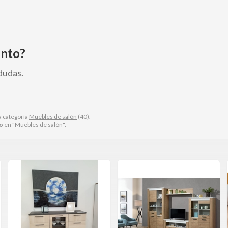
ento?
dudas.
a categoría
Muebles de salón
(40).
o
en "Muebles de salón".