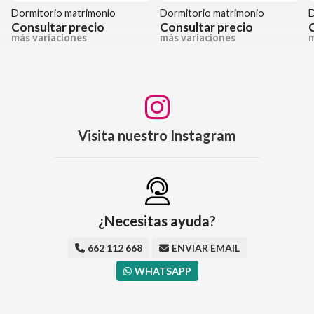
Dormitorio matrimonio
Dormitorio matrimonio
D
Consultar precio
Consultar precio
más variaciones
más variaciones
m
Visita nuestro Instagram
¿Necesitas ayuda?
662 112 668
ENVIAR EMAIL
WHATSAPP