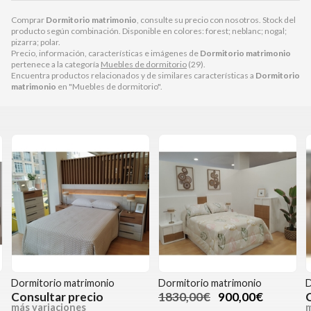
Comprar
Dormitorio matrimonio
, consulte su precio con nosotros. Stock del
producto según combinación. Disponible en colores: forest; neblanc; nogal;
pizarra; polar.
Precio, información, características e imágenes de
Dormitorio matrimonio
pertenece a la categoría
Muebles de dormitorio
(29).
Encuentra productos relacionados y de similares características a
Dormitorio
matrimonio
en "Muebles de dormitorio".
Dormitorio matrimonio
Dormitorio matrimonio
D
Consultar precio
1830,00€
900,00€
más variaciones
m