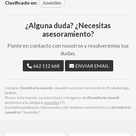
Clasificado en:
Juveniles
¿Alguna duda? ¿Necesitas
asesoramiento?
Ponte en contacto con nosotros y resolveremos tus
dudas.
662 112 668
ENVIAR EMAIL
Comprar
Dormitorio Juvenil
, consulte su precio con nosotros. Producto bajo
pedido.
Precio, información, características e imágenes de
Dormitorio Juvenil
pertenece a la categoría
Juveniles
(7).
Encuentra productos relacionados y de similares características a
Dormitorio
Juvenil
en "Juveniles".