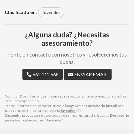
Clasificado en:
Juveniles
¿Alguna duda? ¿Necesitas
asesoramiento?
Ponte en contacto con nosotros y resolveremos tus
dudas.
662 112 668
ENVIAR EMAIL
Comprar
Dormitorio juvenil con cabecero.
, consulte su precio con nosotros.
Producto bajo pedido.
Precio, información, características e imágenes de
Dormitorio juvenil con
cabecero.
pertenece a la categoría
Juveniles
(7).
Encuentra productos relacionados y de similares características a
Dormitorio
juvenil con cabecero.
en "Juveniles".