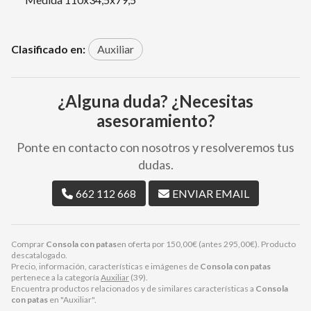
Clasificado en:
Auxiliar
¿Alguna duda? ¿Necesitas
asesoramiento?
Ponte en contacto con nosotros y resolveremos tus
dudas.
662 112 668
ENVIAR EMAIL
Comprar
Consola con patas
en oferta por
150,00
€
(antes
295,00
€
). Producto
descatalogado.
Precio, información, características e imágenes de
Consola con patas
pertenece a la categoría
Auxiliar
(39).
Encuentra productos relacionados y de similares características a
Consola
con patas
en "Auxiliar".