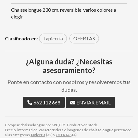
Chaisselongue 230 cm. reversible, varios colores a
elegir
Clasificado en:
Tapicería
OFERTAS
¿Alguna duda? ¿Necesitas
asesoramiento?
Ponte en contacto con nosotros y resolveremos tus
dudas.
662 112 668
ENVIAR EMAIL
Comprar
chaisselongue
por
680,00
€
. Producto en stock.
Precio, información, características e imágenes de
chaisselongue
pertenece
a las categorías
Tapicería
(32) y
OFERTAS
(4).