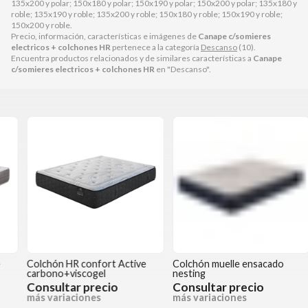
135x200 y polar; 150x180 y polar; 150x190 y polar; 150x200 y polar; 135x180 y
roble; 135x190 y roble; 135x200 y roble; 150x180 y roble; 150x190 y roble;
150x200 y roble.
Precio, información, características e imágenes de
Canape c/somieres
electricos + colchones HR
pertenece a la categoría
Descanso
(10).
Encuentra productos relacionados y de similares características a
Canape
c/somieres electricos + colchones HR
en "Descanso".
Colchón HR confort Active
Colchón muelle ensacado
C
carbono+viscogel
nesting
n
Consultar precio
Consultar precio
más variaciones
más variaciones
m