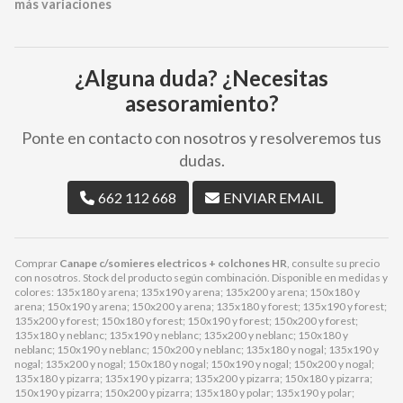
más variaciones
¿Alguna duda? ¿Necesitas
asesoramiento?
Ponte en contacto con nosotros y resolveremos tus
dudas.
662 112 668
ENVIAR EMAIL
Comprar
Canape c/somieres electricos + colchones HR
, consulte su precio
con nosotros. Stock del producto según combinación. Disponible en medidas y
colores: 135x180 y arena; 135x190 y arena; 135x200 y arena; 150x180 y
arena; 150x190 y arena; 150x200 y arena; 135x180 y forest; 135x190 y forest;
135x200 y forest; 150x180 y forest; 150x190 y forest; 150x200 y forest;
135x180 y neblanc; 135x190 y neblanc; 135x200 y neblanc; 150x180 y
neblanc; 150x190 y neblanc; 150x200 y neblanc; 135x180 y nogal; 135x190 y
nogal; 135x200 y nogal; 150x180 y nogal; 150x190 y nogal; 150x200 y nogal;
135x180 y pizarra; 135x190 y pizarra; 135x200 y pizarra; 150x180 y pizarra;
150x190 y pizarra; 150x200 y pizarra; 135x180 y polar; 135x190 y polar;