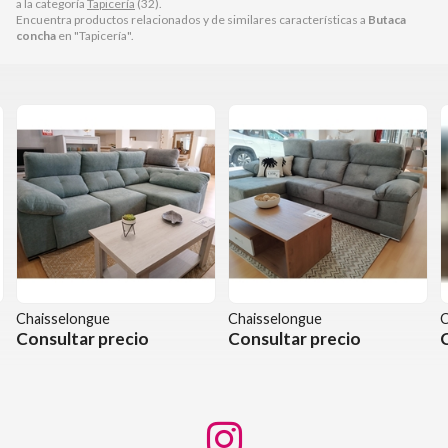
a la categoría
Tapicería
(32).
Encuentra productos relacionados y de similares características a
Butaca
concha
en "Tapicería".
Chaisselongue
Chaisselongue
C
Consultar precio
Consultar precio