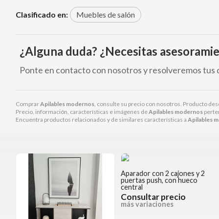
Clasificado en:
Muebles de salón
¿Alguna duda? ¿Necesitas asesorami
Ponte en contacto con nosotros y resolveremos tus 
Comprar
Apilables modernos
, consulte su precio con nosotros. Producto des
Precio, información, características e imágenes de
Apilables modernos
perten
Encuentra productos relacionados y de similares características a
Apilables 
Aparador con 2 cajones y 2
puertas push, con hueco
central
Consultar precio
más variaciones