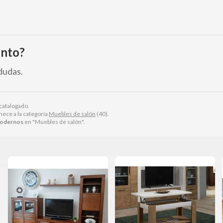
ento?
dudas.
catalogado.
ece a la categoría
Muebles de salón
(40).
modernos
en "Muebles de salón".