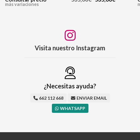
más variaciones
m
Visita nuestro Instagram
¿Necesitas ayuda?
662 112 668
ENVIAR EMAIL
WHATSAPP