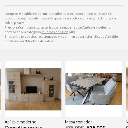
Comprar
Apilable moderno
, consulte su precio con nosotros. Stock del
producto según combinación. Disponible en colores: forest; neblanc; polar;
roble; pizarra.
Precio, información, características e imágenes de
Apilable moderno
pertenece a la categoría
Muebles de salón
(40).
Encuentra productos relacionados y de similares características a
Apilable
moderno
en "Muebles de salón".
Apilable moderno
Mesa comedor
M
Consultar precio
535,00€
535,00€