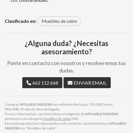
Clasificado en:
Muebles de salón
¿Alguna duda? ¿Necesitas
asesoramiento?
Ponte en contacto con nosotros y resolveremos tus
dudas.
662 112 668
ENVIAR EMAIL
Comprar
APILABLE MADERA
en outleten oferta por
750,00
€
(antes
960,00
€
). Producto descatalogado.
Precio, información, características e imágenes de
APILABLE MADERA
pertenece a la categoría
Muebles de salón
(40).
Encuentra productos relacionados y de similares características a
APILABLE
MADERA
en "Muebles de salón".