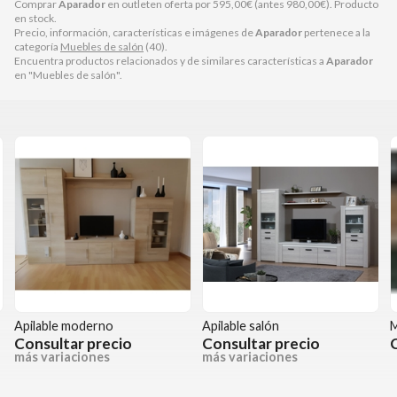
Comprar
Aparador
en outleten oferta por
595,00
€
(antes
980,00
€
). Producto
en stock.
Precio, información, características e imágenes de
Aparador
pertenece a la
categoría
Muebles de salón
(40).
Encuentra productos relacionados y de similares características a
Aparador
en "Muebles de salón".
Apilable moderno
Apilable salón
M
Consultar precio
Consultar precio
más variaciones
más variaciones