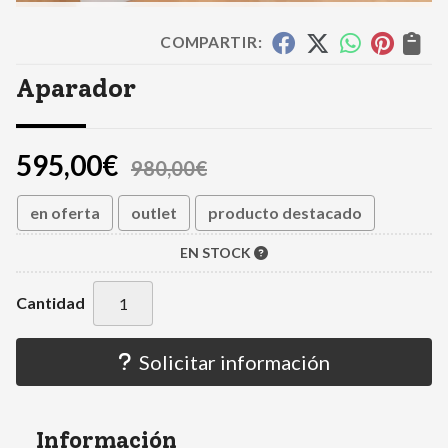
COMPARTIR:
Aparador
595,00
€
980,00
€
en oferta
outlet
producto destacado
EN STOCK
Cantidad
Solicitar información
Información