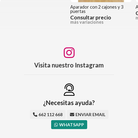
Aparador con 2 cajones y 3
A
puertas
Consultar precio
m
más variaciones
Visita nuestro Instagram
¿Necesitas ayuda?
662 112 668
ENVIAR EMAIL
WHATSAPP