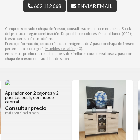
662 112 668
ENVIAR EMAIL
Comprar
Aparador chapa de fresno
, consulte su precio con nosotros. Stock
del producto según combinación. Disponible en colores: fresno blanco (002);
fresno cerezo; fresno difum.
Precio, información, características e imágenes de
Aparador chapa de fresno
pertenece a la categoría
Muebles de salón
(40).
Encuentra productos relacionados y de similares características a
Aparador
chapa de fresno
en "Muebles de salón".
Aparador con 2 cajones y 2
puertas push, con hueco
central
Consultar precio
más variaciones